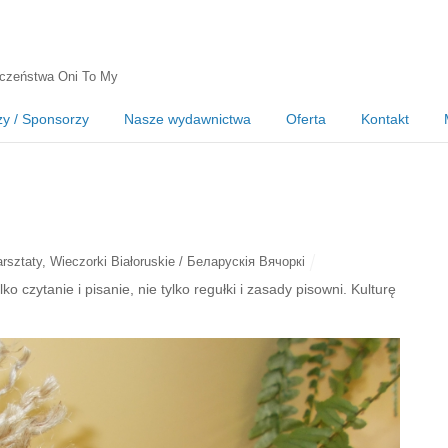
czeństwa Oni To My
zy / Sponsorzy
Nasze wydawnictwa
Oferta
Kontakt
rsztaty
,
Wieczorki Białoruskie / Беларускія Вячоркі
ko czytanie i pisanie, nie tylko regułki i zasady pisowni. Kulturę