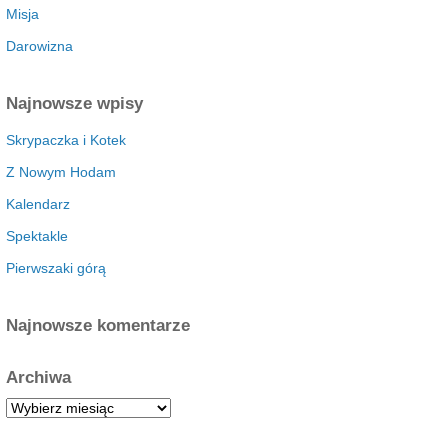
Misja
Darowizna
Najnowsze wpisy
Skrypaczka i Kotek
Z Nowym Hodam
Kalendarz
Spektakle
Pierwszaki górą
Najnowsze komentarze
Archiwa
A
r