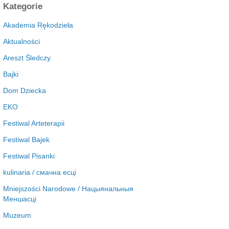
c
Kategorie
h
i
Akademia Rękodzieła
w
Aktualności
a
Areszt Śledczy
Bajki
Dom Dziecka
EKO
Festiwal Arteterapii
Festiwal Bajek
Festiwal Pisanki
kulinaria / смачна есці
Mniejszości Narodowe / Нацыянальныя
Меншасці
Muzeum