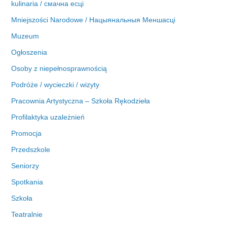
kulinaria / смачна есці
Mniejszości Narodowe / Нацыянальныя Меншасці
Muzeum
Ogłoszenia
Osoby z niepełnosprawnością
Podróże / wycieczki / wizyty
Pracownia Artystyczna – Szkoła Rękodzieła
Profilaktyka uzależnień
Promocja
Przedszkole
Seniorzy
Spotkania
Szkoła
Teatralnie