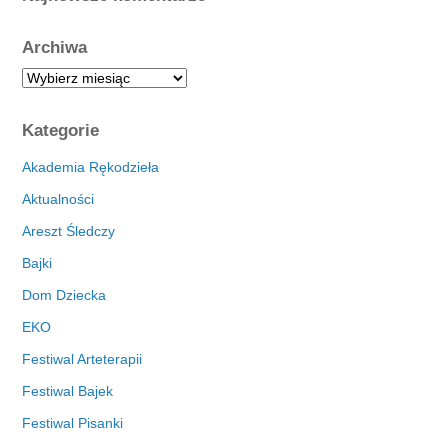
Archiwa
A
r
c
Kategorie
h
i
Akademia Rękodzieła
w
Aktualności
a
Areszt Śledczy
Bajki
Dom Dziecka
EKO
Festiwal Arteterapii
Festiwal Bajek
Festiwal Pisanki