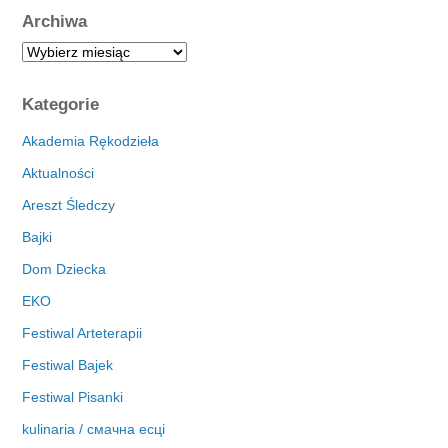
Archiwa
A
r
c
Kategorie
h
i
Akademia Rękodzieła
w
Aktualności
a
Areszt Śledczy
Bajki
Dom Dziecka
EKO
Festiwal Arteterapii
Festiwal Bajek
Festiwal Pisanki
kulinaria / смачна есці