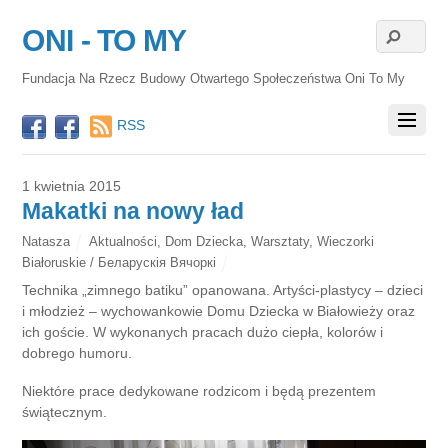
ONI - TO MY
Fundacja Na Rzecz Budowy Otwartego Społeczeństwa Oni To My
RSS
1 kwietnia 2015
Makatki na nowy ład
Natasza
Aktualności
,
Dom Dziecka
,
Warsztaty
,
Wieczorki
Białoruskie / Беларускія Вячоркі
Technika „zimnego batiku” opanowana. Artyści-plastycy – dzieci
i młodzież – wychowankowie Domu Dziecka w Białowieży oraz
ich goście. W wykonanych pracach dużo ciepła, kolorów i
dobrego humoru.
Niektóre prace dedykowane rodzicom i będą prezentem
świątecznym.