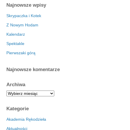
Najnowsze wpisy
Skrypaczka i Kotek
Z Nowym Hodam
Kalendarz
Spektakle
Pierwszaki górą
Najnowsze komentarze
Archiwa
A
r
c
Kategorie
h
i
Akademia Rękodzieła
w
Aktualności