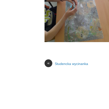
«
Studencka wycinanka