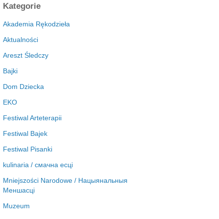
c
Kategorie
h
i
Akademia Rękodzieła
w
Aktualności
a
Areszt Śledczy
Bajki
Dom Dziecka
EKO
Festiwal Arteterapii
Festiwal Bajek
Festiwal Pisanki
kulinaria / смачна есці
Mniejszości Narodowe / Нацыянальныя
Меншасці
Muzeum