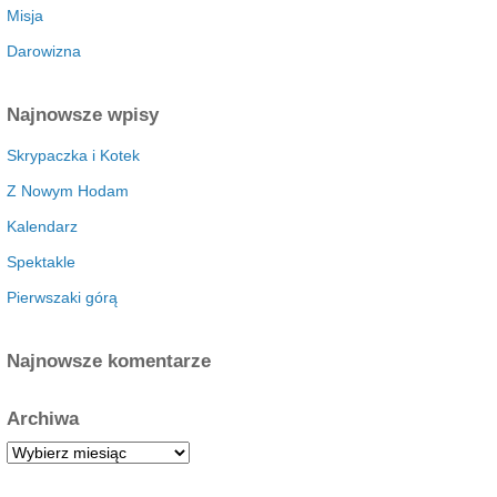
Misja
Darowizna
Najnowsze wpisy
Skrypaczka i Kotek
Z Nowym Hodam
Kalendarz
Spektakle
Pierwszaki górą
Najnowsze komentarze
Archiwa
A
r