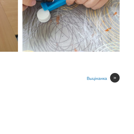
»
Выцінанка