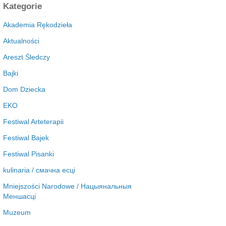
c
Kategorie
h
i
Akademia Rękodzieła
w
Aktualności
a
Areszt Śledczy
Bajki
Dom Dziecka
EKO
Festiwal Arteterapii
Festiwal Bajek
Festiwal Pisanki
kulinaria / смачна есці
Mniejszości Narodowe / Нацыянальныя
Меншасці
Muzeum