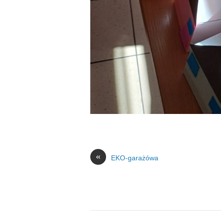
«
EKO-garażówa