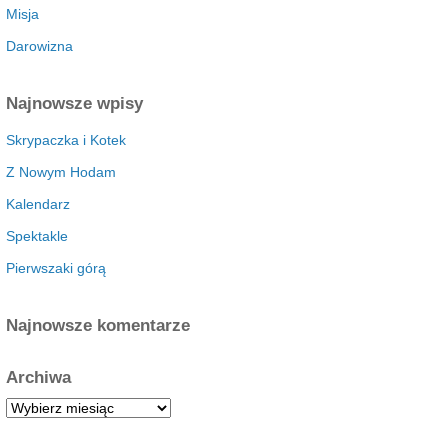
Misja
Darowizna
Najnowsze wpisy
Skrypaczka i Kotek
Z Nowym Hodam
Kalendarz
Spektakle
Pierwszaki górą
Najnowsze komentarze
Archiwa
A
r