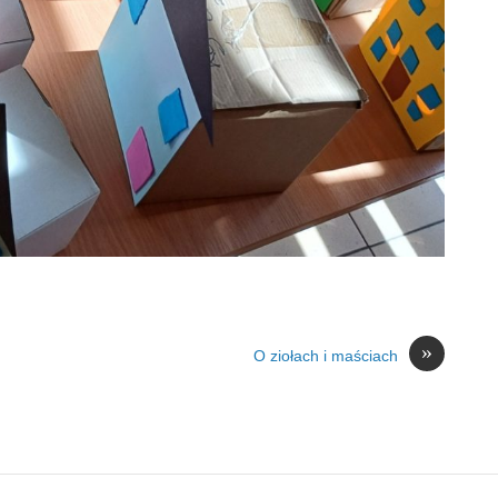
»
O ziołach i maściach