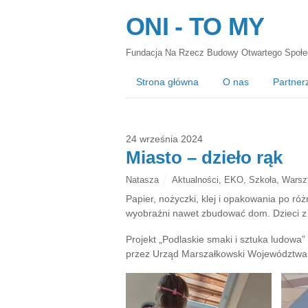
ONI - TO MY
Fundacja Na Rzecz Budowy Otwartego Społe
Strona główna
O nas
Partner
24 września 2024
Miasto – dzieło rąk
Natasza
Aktualności
,
EKO
,
Szkoła
,
Warsz
Papier, nożyczki, klej i opakowania po r
wyobraźni nawet zbudować dom. Dzieci z 
Projekt „Podlaskie smaki i sztuka ludow
przez Urząd Marszałkowski Województwa