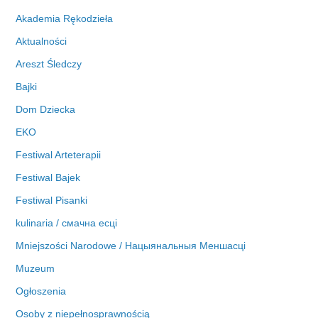
h
i
Akademia Rękodzieła
w
Aktualności
a
Areszt Śledczy
Bajki
Dom Dziecka
EKO
Festiwal Arteterapii
Festiwal Bajek
Festiwal Pisanki
kulinaria / смачна есці
Mniejszości Narodowe / Нацыянальныя Меншасці
Muzeum
Ogłoszenia
Osoby z niepełnosprawnością