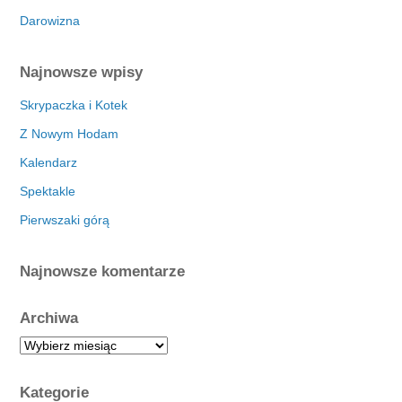
Darowizna
Najnowsze wpisy
Skrypaczka i Kotek
Z Nowym Hodam
Kalendarz
Spektakle
Pierwszaki górą
Najnowsze komentarze
Archiwa
A
r
c
Kategorie