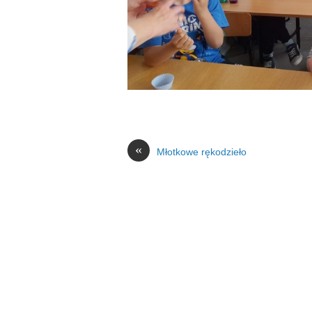
«
Młotkowe rękodzieło