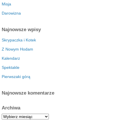
Misja
Darowizna
Najnowsze wpisy
Skrypaczka i Kotek
Z Nowym Hodam
Kalendarz
Spektakle
Pierwszaki górą
Najnowsze komentarze
Archiwa
A
r