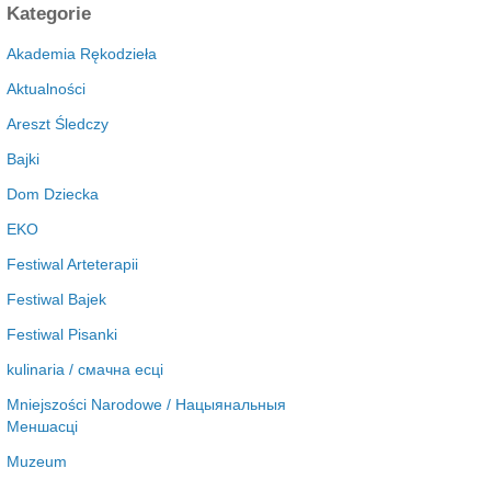
c
Kategorie
h
i
Akademia Rękodzieła
w
Aktualności
a
Areszt Śledczy
Bajki
Dom Dziecka
EKO
Festiwal Arteterapii
Festiwal Bajek
Festiwal Pisanki
kulinaria / смачна есці
Mniejszości Narodowe / Нацыянальныя
Меншасці
Muzeum