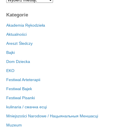
r
c
Kategorie
h
i
Akademia Rękodzieła
w
Aktualności
a
Areszt Śledczy
Bajki
Dom Dziecka
EKO
Festiwal Arteterapii
Festiwal Bajek
Festiwal Pisanki
kulinaria / смачна есці
Mniejszości Narodowe / Нацыянальныя Меншасці
Muzeum