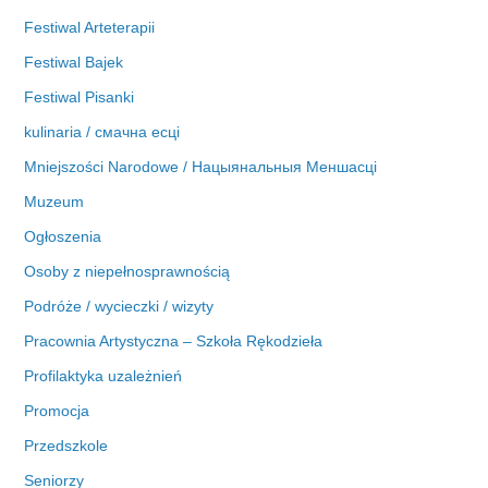
Festiwal Arteterapii
Festiwal Bajek
Festiwal Pisanki
kulinaria / смачна есці
Mniejszości Narodowe / Нацыянальныя Меншасці
Muzeum
Ogłoszenia
Osoby z niepełnosprawnością
Podróże / wycieczki / wizyty
Pracownia Artystyczna – Szkoła Rękodzieła
Profilaktyka uzależnień
Promocja
Przedszkole
Seniorzy