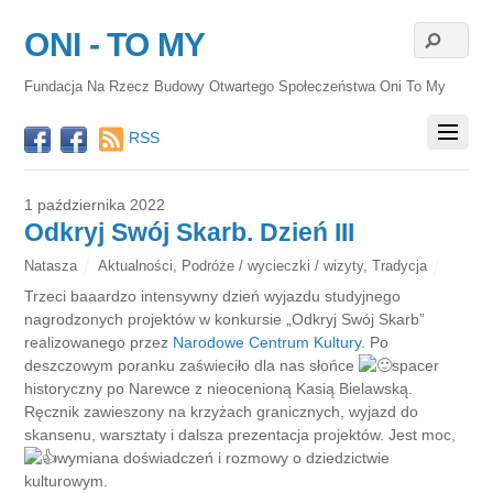
ONI - TO MY
Fundacja Na Rzecz Budowy Otwartego Społeczeństwa Oni To My
RSS
1 października 2022
Odkryj Swój Skarb. Dzień III
Natasza
Aktualności
,
Podróże / wycieczki / wizyty
,
Tradycja
Trzeci baaardzo intensywny dzień wyjazdu studyjnego
nagrodzonych projektów w konkursie „Odkryj Swój Skarb”
realizowanego przez
Narodowe Centrum Kultury
. Po
deszczowym poranku zaświeciło dla nas słońce
spacer
historyczny po Narewce z nieocenioną Kasią Bielawską.
Ręcznik zawieszony na krzyżach granicznych, wyjazd do
skansenu, warsztaty i dalsza prezentacja projektów. Jest moc,
wymiana doświadczeń i rozmowy o dziedzictwie
kulturowym.