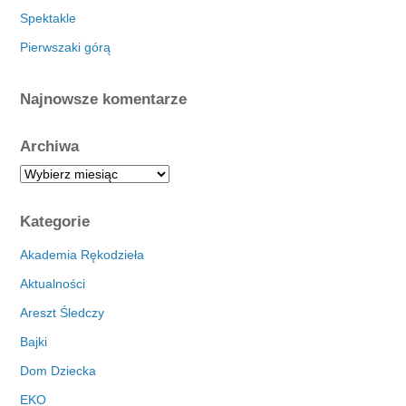
Spektakle
Pierwszaki górą
Najnowsze komentarze
Archiwa
A
r
c
Kategorie
h
i
Akademia Rękodzieła
w
Aktualności
a
Areszt Śledczy
Bajki
Dom Dziecka
EKO