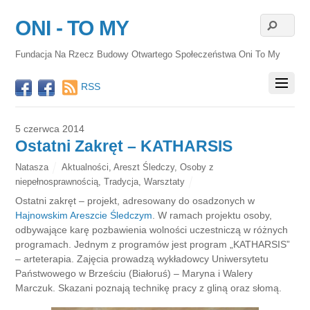
ONI - TO MY
Fundacja Na Rzecz Budowy Otwartego Społeczeństwa Oni To My
RSS
5 czerwca 2014
Ostatni Zakręt – KATHARSIS
Natasza
Aktualności
,
Areszt Śledczy
,
Osoby z
niepełnosprawnością
,
Tradycja
,
Warsztaty
Ostatni zakręt – projekt, adresowany do osadzonych w
Hajnowskim Areszcie Śledczym
. W ramach projektu osoby,
odbywające karę pozbawienia wolności uczestniczą w różnych
programach. Jednym z programów jest program „KATHARSIS”
– arteterapia. Zajęcia prowadzą wykładowcy Uniwersytetu
Państwowego w Brześciu (Białoruś) – Maryna i Walery
Marczuk. Skazani poznają technikę pracy z gliną oraz słomą.