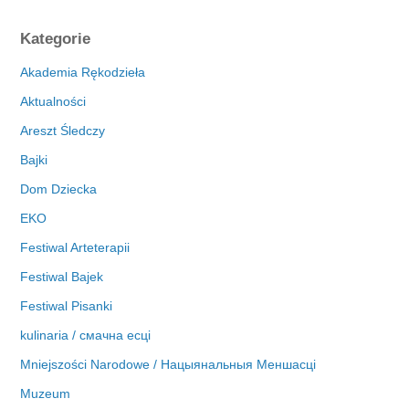
r
c
Kategorie
h
i
Akademia Rękodzieła
w
Aktualności
a
Areszt Śledczy
Bajki
Dom Dziecka
EKO
Festiwal Arteterapii
Festiwal Bajek
Festiwal Pisanki
kulinaria / смачна есці
Mniejszości Narodowe / Нацыянальныя Меншасці
Muzeum