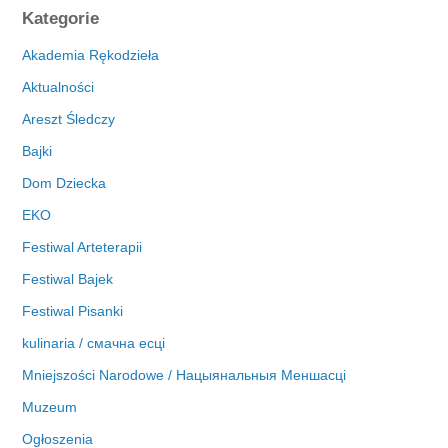
c
Kategorie
h
i
Akademia Rękodzieła
w
Aktualności
a
Areszt Śledczy
Bajki
Dom Dziecka
EKO
Festiwal Arteterapii
Festiwal Bajek
Festiwal Pisanki
kulinaria / смачна есці
Mniejszości Narodowe / Нацыянальныя Меншасці
Muzeum
Ogłoszenia