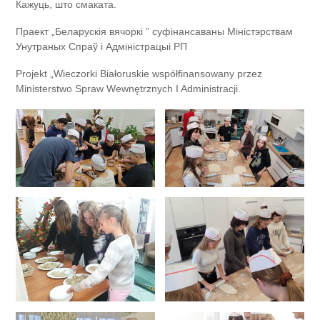
Кажуць, што смаката.
Праект „Беларускія вячоркі ” суфінансаваны Міністэрствам
Унутраных Спраў і Адміністрацыі РП
Projekt „Wieczorki Białoruskie współfinansowany przez
Ministerstwo Spraw Wewnętrznych I Administracji.