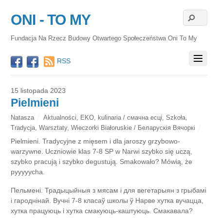
ONI - TO MY
Fundacja Na Rzecz Budowy Otwartego Społeczeństwa Oni To My
RSS
15 listopada 2023
Pielmieni
Natasza
Aktualności
,
EKO
,
kulinaria / смачна есці
,
Szkoła
,
Tradycja
,
Warsztaty
,
Wieczorki Białoruskie / Беларускія Вячоркі
Pielmieni. Tradycyjne z mięsem i dla jaroszy grzybowo-
warzywne. Uczniowie klas 7-8 SP w Narwi szybko się uczą,
szybko pracują i szybko degustują. Smakowało? Mówią, że
pyyyyycha.
Пельмені. Традыцыйныя з мясам і для вегетарыян з грыбамі
і гароднінай. Вучні 7-8 класаў школы ў Нарве хутка вучацца,
хутка працуюць і хутка смакуюць-каштуюць. Смакавала?