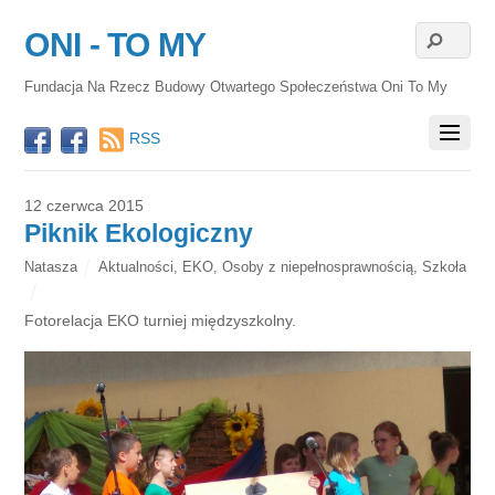
ONI - TO MY
Fundacja Na Rzecz Budowy Otwartego Społeczeństwa Oni To My
RSS
12 czerwca 2015
Piknik Ekologiczny
Natasza
Aktualności
,
EKO
,
Osoby z niepełnosprawnością
,
Szkoła
Fotorelacja EKO turniej międzyszkolny.