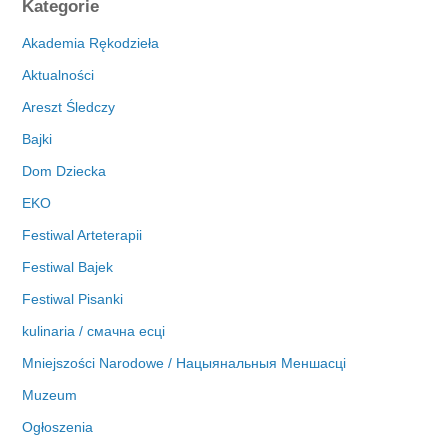
Kategorie
h
i
Akademia Rękodzieła
w
Aktualności
a
Areszt Śledczy
Bajki
Dom Dziecka
EKO
Festiwal Arteterapii
Festiwal Bajek
Festiwal Pisanki
kulinaria / смачна есці
Mniejszości Narodowe / Нацыянальныя Меншасці
Muzeum
Ogłoszenia