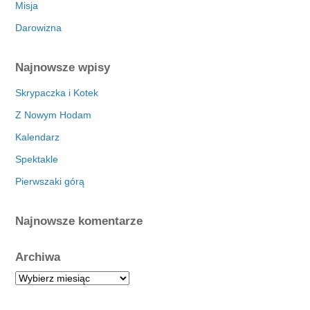
Misja
Darowizna
Najnowsze wpisy
Skrypaczka i Kotek
Z Nowym Hodam
Kalendarz
Spektakle
Pierwszaki górą
Najnowsze komentarze
Archiwa
A
r
c