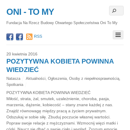
ONI - TO MY
Fundacja Na Rzecz Budowy Otwartego Społeczeństwa Oni To My
RSS
20 kwietnia 2016
POZYTYWNA KOBIETA POWINNA
WIEDZIEĆ
Natasza
Aktualności
,
Ogłoszenia
,
Osoby z niepełnosprawnością
,
Spotkania
POZYTYWNA KOBIETA POWINNA WIEDZIEĆ
Miłość, strata, żal, smutek, uzależnienie, choroba, pasja,
marzenia, dążenie, kobiecość – stany znane każdej z nas.
Znajdź równowagę między pracą a życiem prywatnym.
Odszukaj w sobie siłę. Zbuduj poczucie własnej wartości.
Popraw swoje relacje z mężczyznami. Wzmocnij więzi matki i
córki. Naucz się dbać o swoje ciało i wygląd. Zrozum emocje.