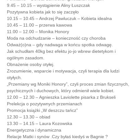
9.45 – 10.15 – wystąpienie Aliny Łuszczak
Pozytywna kobieta jak to się zaczęło
10.15 – 10.45 – Andrzej Pawluczuk – Kobieta idealna
10.45 – 11.00 – przerwa kawowa
11.00 – 12.00 – Monika Honory
Moda na odchudzanie – konieczność czy choroba
Odważ(o)na – gdy nadwaga w końcu spotka odwagę.
Jak schudłam 40kg bez efektu jo-jo wbrew dietetykom i
ogólnym zasadom.
Obnażenie osoby otyłej.
Zrozumienie, wsparcie i motywacja, czyli terapia dla ludzi
otyłych.
„Przemiany wg Moniki Honory”, czyli proces zmian fizycznych,
psychicznych i duchowych, który odmienił wiele kobiet.
12.00 – 12.30 – Agnieszka Laviolette pisarka z Brukseli
Prelekcja o pozytywnych przemianach
Promocja książki „W deszczu tańcz”
12.30 – 13.30 – obiad
13.30 – 14.15 – Laura Kozowska
Energetyczna i dynamiczna
Relacje Matki i synów .Czy byłaś kiedyś w Bagnie ?