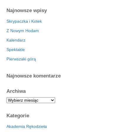
Najnowsze wpisy
Skrypaczka i Kotek
Z Nowym Hodam
Kalendarz
Spektakle
Pierwszaki górą
Najnowsze komentarze
Archiwa
A
r
c
Kategorie
h
i
Akademia Rękodzieła
w