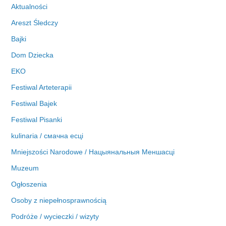
Aktualności
a
Areszt Śledczy
Bajki
Dom Dziecka
EKO
Festiwal Arteterapii
Festiwal Bajek
Festiwal Pisanki
kulinaria / смачна есці
Mniejszości Narodowe / Нацыянальныя Меншасці
Muzeum
Ogłoszenia
Osoby z niepełnosprawnością
Podróże / wycieczki / wizyty