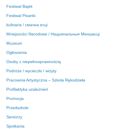
Festiwal Bajek
Festiwal Pisanki
kulinaria / смачна есці
Mniejszości Narodowe / Нацыянальныя Меншасці
Muzeum
Ogłoszenia
Osoby z niepełnosprawnością
Podróże / wycieczki / wizyty
Pracownia Artystyczna – Szkoła Rękodzieła
Profilaktyka uzależnień
Promocja
Przedszkole
Seniorzy
Spotkania