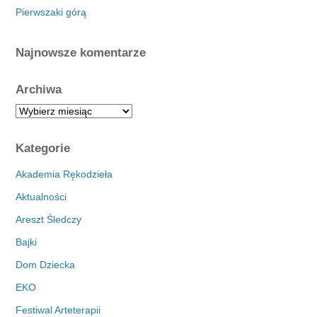
Pierwszaki górą
Najnowsze komentarze
Archiwa
A
r
c
Kategorie
h
i
Akademia Rękodzieła
w
Aktualności
a
Areszt Śledczy
Bajki
Dom Dziecka
EKO
Festiwal Arteterapii