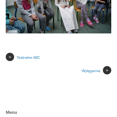
«
Teatralne ABC
»
Wylęgarnia
Menu