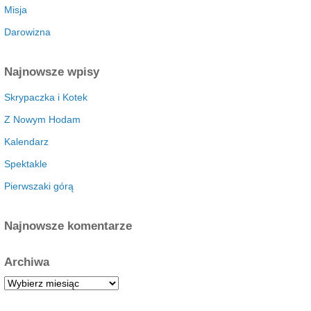
Misja
Darowizna
Najnowsze wpisy
Skrypaczka i Kotek
Z Nowym Hodam
Kalendarz
Spektakle
Pierwszaki górą
Najnowsze komentarze
Archiwa
A
r