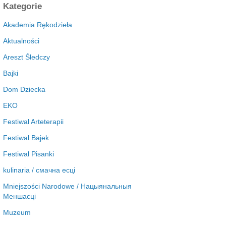
c
Kategorie
h
i
Akademia Rękodzieła
w
Aktualności
a
Areszt Śledczy
Bajki
Dom Dziecka
EKO
Festiwal Arteterapii
Festiwal Bajek
Festiwal Pisanki
kulinaria / смачна есці
Mniejszości Narodowe / Нацыянальныя
Меншасці
Muzeum