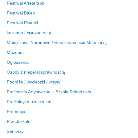
Festiwal Arteterapii
Festiwal Bajek
Festiwal Pisanki
kulinaria / смачна есці
Mniejszości Narodowe / Нацыянальныя Меншасці
Muzeum
Ogłoszenia
Osoby z niepełnosprawnością
Podróże / wycieczki / wizyty
Pracownia Artystyczna – Szkoła Rękodzieła
Profilaktyka uzależnień
Promocja
Przedszkole
Seniorzy