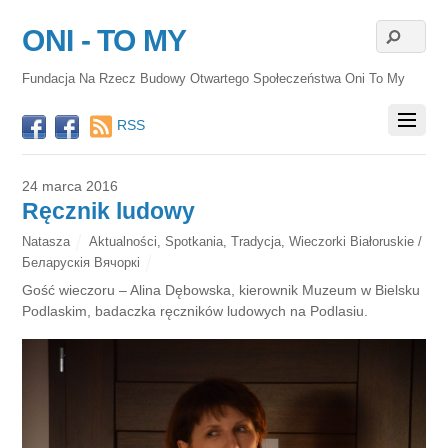
ONI - TO MY
Fundacja Na Rzecz Budowy Otwartego Społeczeństwa Oni To My
RSS
24 marca 2016
Ręcznik ludowy
Natasza
Aktualności
,
Spotkania
,
Tradycja
,
Wieczorki Białoruskie /
Беларускія Вячоркі
Gość wieczoru – Alina Dębowska, kierownik Muzeum w Bielsku
Podlaskim, badaczka ręczników ludowych na Podlasiu.