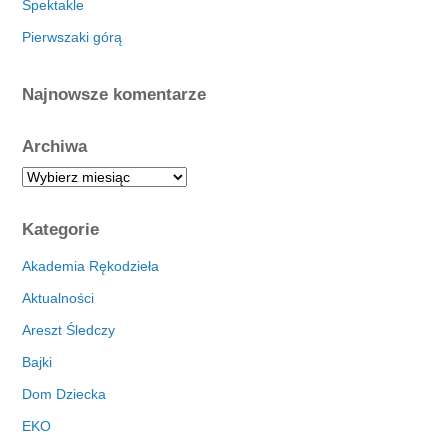
Spektakle
Pierwszaki górą
Najnowsze komentarze
Archiwa
A
r
c
Kategorie
h
i
Akademia Rękodzieła
w
Aktualności
a
Areszt Śledczy
Bajki
Dom Dziecka
EKO