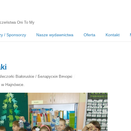
czeństwa Oni To My
zy / Sponsorzy
Nasze wydawnictwa
Oferta
Kontakt
ki
ieczorki Białoruskie / Беларускія Вячоркі
6 w Hajnówce.