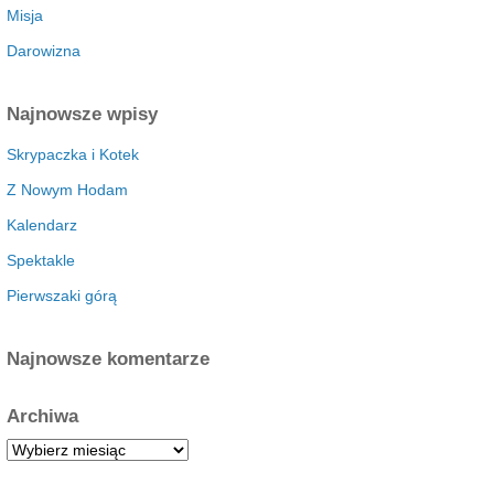
Misja
Darowizna
Najnowsze wpisy
Skrypaczka i Kotek
Z Nowym Hodam
Kalendarz
Spektakle
Pierwszaki górą
Najnowsze komentarze
Archiwa
A
r