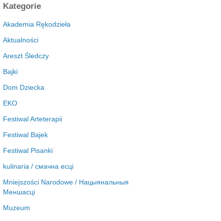
c
Kategorie
h
i
Akademia Rękodzieła
w
Aktualności
a
Areszt Śledczy
Bajki
Dom Dziecka
EKO
Festiwal Arteterapii
Festiwal Bajek
Festiwal Pisanki
kulinaria / смачна есці
Mniejszości Narodowe / Нацыянальныя
Меншасці
Muzeum