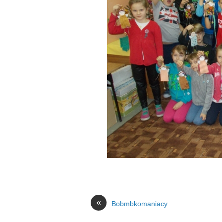
«
Bobmbkomaniacy