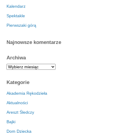
Kalendarz
Spektakle
Pierwszaki górą
Najnowsze komentarze
Archiwa
A
r
c
Kategorie
h
i
Akademia Rękodzieła
w
Aktualności
a
Areszt Śledczy
Bajki
Dom Dziecka