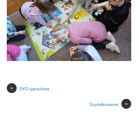
«
EKO-garażówa
»
Szydełkowanie