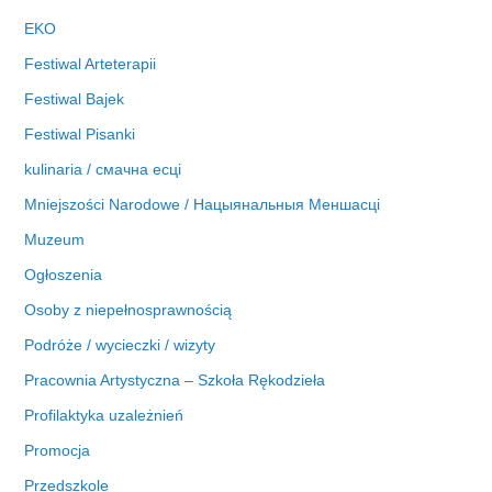
EKO
Festiwal Arteterapii
Festiwal Bajek
Festiwal Pisanki
kulinaria / смачна есці
Mniejszości Narodowe / Нацыянальныя Меншасці
Muzeum
Ogłoszenia
Osoby z niepełnosprawnością
Podróże / wycieczki / wizyty
Pracownia Artystyczna – Szkoła Rękodzieła
Profilaktyka uzależnień
Promocja
Przedszkole