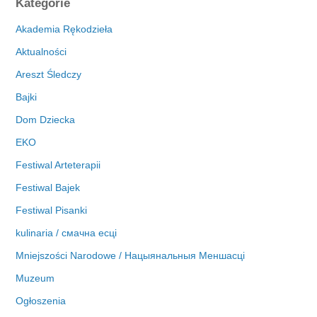
Kategorie
h
i
Akademia Rękodzieła
w
Aktualności
a
Areszt Śledczy
Bajki
Dom Dziecka
EKO
Festiwal Arteterapii
Festiwal Bajek
Festiwal Pisanki
kulinaria / смачна есці
Mniejszości Narodowe / Нацыянальныя Меншасці
Muzeum
Ogłoszenia