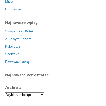
Misja
Darowizna
Najnowsze wpisy
Skrypaczka i Kotek
Z Nowym Hodam
Kalendarz
Spektakle
Pierwszaki górą
Najnowsze komentarze
Archiwa
A
r
c