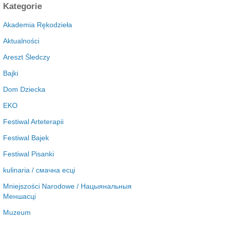
c
Kategorie
h
i
Akademia Rękodzieła
w
Aktualności
a
Areszt Śledczy
Bajki
Dom Dziecka
EKO
Festiwal Arteterapii
Festiwal Bajek
Festiwal Pisanki
kulinaria / смачна есці
Mniejszości Narodowe / Нацыянальныя
Меншасці
Muzeum