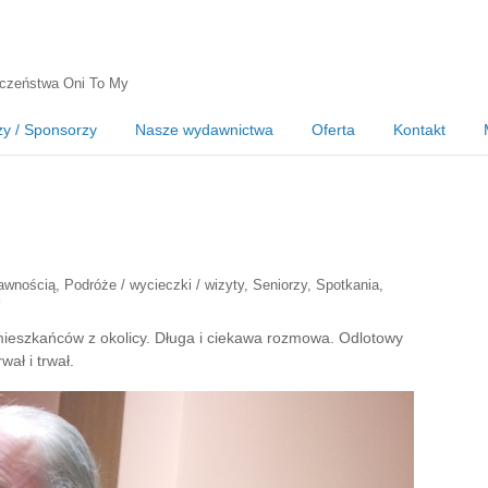
czeństwa Oni To My
zy / Sponsorzy
Nasze wydawnictwa
Oferta
Kontakt
awnością
,
Podróże / wycieczki / wizyty
,
Seniorzy
,
Spotkania
,
mieszkańców z okolicy. Długa i ciekawa rozmowa. Odlotowy
wał i trwał.