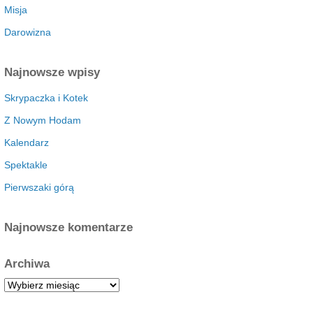
Misja
Darowizna
Najnowsze wpisy
Skrypaczka i Kotek
Z Nowym Hodam
Kalendarz
Spektakle
Pierwszaki górą
Najnowsze komentarze
Archiwa
A
r