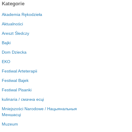
c
Kategorie
h
i
Akademia Rękodzieła
w
Aktualności
a
Areszt Śledczy
Bajki
Dom Dziecka
EKO
Festiwal Arteterapii
Festiwal Bajek
Festiwal Pisanki
kulinaria / смачна есці
Mniejszości Narodowe / Нацыянальныя
Меншасці
Muzeum