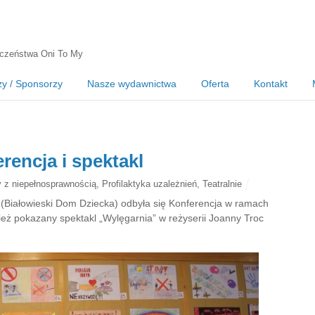
czeństwa Oni To My
zy / Sponsorzy
Nasze wydawnictwa
Oferta
Kontakt
rencja i spektakl
 z niepełnosprawnością
,
Profilaktyka uzależnień
,
Teatralnie
 (Białowieski Dom Dziecka) odbyła się Konferencja w ramach
ż pokazany spektakl „Wylęgarnia” w reżyserii Joanny Troc