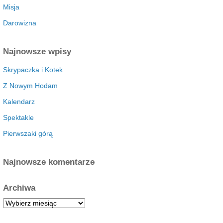
Misja
Darowizna
Najnowsze wpisy
Skrypaczka i Kotek
Z Nowym Hodam
Kalendarz
Spektakle
Pierwszaki górą
Najnowsze komentarze
Archiwa
A
r