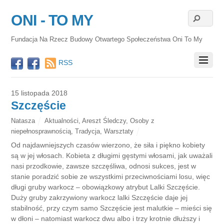
ONI - TO MY
Fundacja Na Rzecz Budowy Otwartego Społeczeństwa Oni To My
RSS
15 listopada 2018
Szczęście
Natasza
Aktualności
,
Areszt Śledczy
,
Osoby z
niepełnosprawnością
,
Tradycja
,
Warsztaty
Od najdawniejszych czasów wierzono, że siła i piękno kobiety
są w jej włosach. Kobieta z długimi gęstymi włosami, jak uważali
nasi przodkowie, zawsze szczęśliwa, odnosi sukces, jest w
stanie poradzić sobie ze wszystkimi przeciwnościami losu, więc
długi gruby warkocz – obowiązkowy atrybut Lalki Szczęście.
Duży gruby zakrzywiony warkocz lalki Szczęście daje jej
stabilność, przy czym samo Szczęście jest malutkie – mieści się
w dłoni – natomiast warkocz dwu albo i trzy krotnie dłuższy i