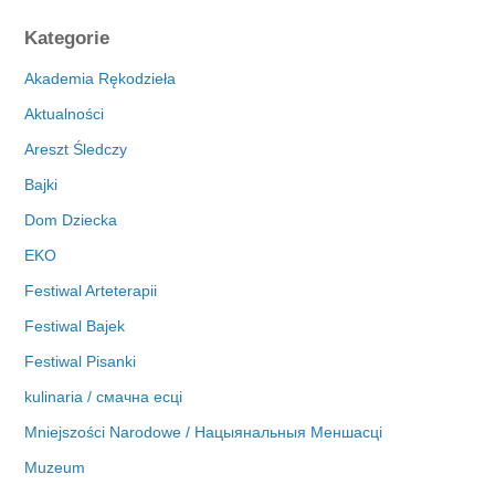
r
c
Kategorie
h
i
Akademia Rękodzieła
w
Aktualności
a
Areszt Śledczy
Bajki
Dom Dziecka
EKO
Festiwal Arteterapii
Festiwal Bajek
Festiwal Pisanki
kulinaria / смачна есці
Mniejszości Narodowe / Нацыянальныя Меншасці
Muzeum