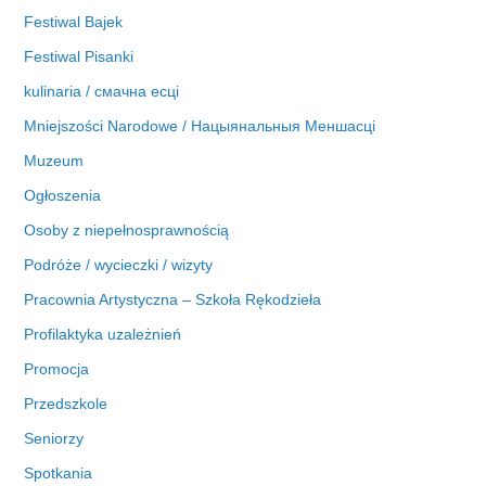
Festiwal Bajek
Festiwal Pisanki
kulinaria / смачна есці
Mniejszości Narodowe / Нацыянальныя Меншасці
Muzeum
Ogłoszenia
Osoby z niepełnosprawnością
Podróże / wycieczki / wizyty
Pracownia Artystyczna – Szkoła Rękodzieła
Profilaktyka uzależnień
Promocja
Przedszkole
Seniorzy
Spotkania