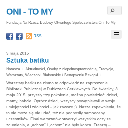
ONI - TO MY
Fundacja Na Rzecz Budowy Otwartego Społeczeństwa Oni To My
RSS
9 maja 2015
Sztuka batiku
Natasza
Aktualności
,
Osoby z niepełnosprawnością
,
Tradycja
,
Warsztaty
,
Wieczorki Białoruskie / Беларускія Вячоркі
Warsztaty batiku na zimno to odpowiedź na zaproszenie
Biblioteki Publicznej w Dubiczach Cerkiewnych. Do świetlicy, 8
maja 2015, przyszły trzy pokolenia, można powiedzieć: dzieci,
mamy, babcie. Oprócz dzieci, wszyscy powątpiewali w swoje
umiejętności i zdolności – jak zawsze ;) Nasze zapewnienia, że
to nie może się nie udać, też nie podnosiły samooceny
uczestników. Finał warsztatów otworzył wszystkim oczy ze
zdumienia, a „achom” i „ochom” nie było końca. Zresztą –