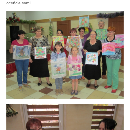
oceńcie sami…