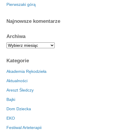
Pierwszaki górą
Najnowsze komentarze
Archiwa
A
r
c
Kategorie
h
i
Akademia Rękodzieła
w
Aktualności
a
Areszt Śledczy
Bajki
Dom Dziecka
EKO
Festiwal Arteterapii