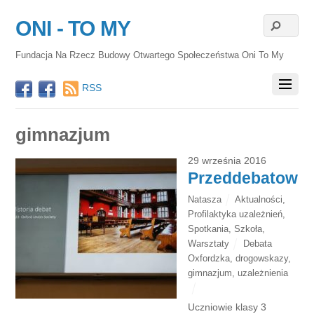
ONI - TO MY
Fundacja Na Rzecz Budowy Otwartego Społeczeństwa Oni To My
RSS
gimnazjum
29 września 2016
Przeddebatowo
Natasza
Aktualności
,
Profilaktyka uzależnień
,
Spotkania
,
Szkoła
,
Warsztaty
Debata
Oxfordzka
,
drogowskazy
,
gimnazjum
,
uzależnienia
Uczniowie klasy 3