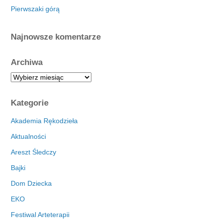
Pierwszaki górą
Najnowsze komentarze
Archiwa
A
r
c
Kategorie
h
i
Akademia Rękodzieła
w
Aktualności
a
Areszt Śledczy
Bajki
Dom Dziecka
EKO
Festiwal Arteterapii