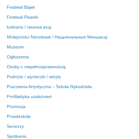
Festiwal Bajek
Festiwal Pisanki
kulinaria / смачна есці
Mniejszości Narodowe / Нацыянальныя Меншасці
Muzeum
Ogłoszenia
Osoby z niepełnosprawnością
Podróże / wycieczki / wizyty
Pracownia Artystyczna – Szkoła Rękodzieła
Profilaktyka uzależnień
Promocja
Przedszkole
Seniorzy
Spotkania