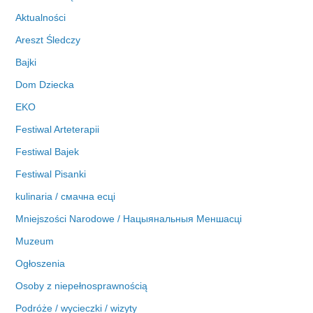
w
Aktualności
a
Areszt Śledczy
Bajki
Dom Dziecka
EKO
Festiwal Arteterapii
Festiwal Bajek
Festiwal Pisanki
kulinaria / смачна есці
Mniejszości Narodowe / Нацыянальныя Меншасці
Muzeum
Ogłoszenia
Osoby z niepełnosprawnością
Podróże / wycieczki / wizyty