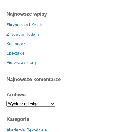
Najnowsze wpisy
Skrypaczka i Kotek
Z Nowym Hodam
Kalendarz
Spektakle
Pierwszaki górą
Najnowsze komentarze
Archiwa
A
r
c
Kategorie
h
i
Akademia Rękodzieła