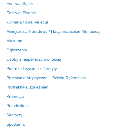
Festiwal Bajek
Festiwal Pisanki
kulinaria / смачна есці
Mniejszości Narodowe / Нацыянальныя Меншасці
Muzeum
Ogłoszenia
Osoby z niepełnosprawnością
Podróże / wycieczki / wizyty
Pracownia Artystyczna – Szkoła Rękodzieła
Profilaktyka uzależnień
Promocja
Przedszkole
Seniorzy
Spotkania