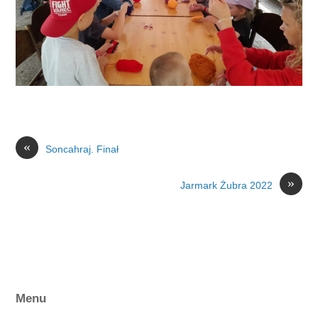
«
Soncahraj. Finał
»
Jarmark Żubra 2022
Menu