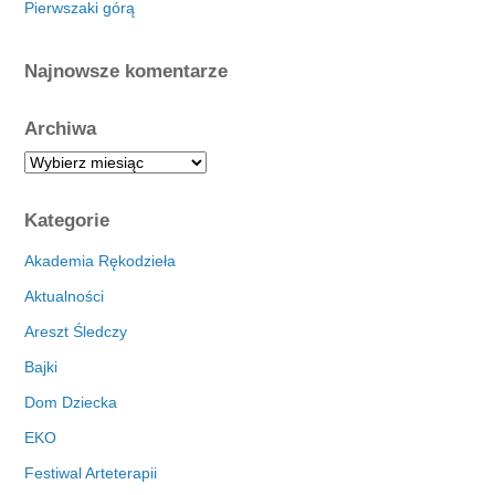
Pierwszaki górą
Najnowsze komentarze
Archiwa
A
r
c
Kategorie
h
i
Akademia Rękodzieła
w
Aktualności
a
Areszt Śledczy
Bajki
Dom Dziecka
EKO
Festiwal Arteterapii