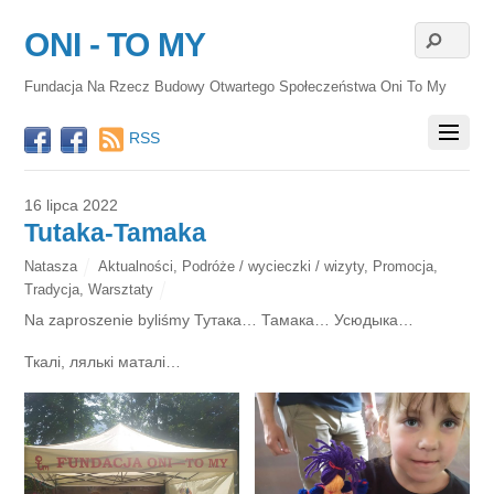
ONI - TO MY
Fundacja Na Rzecz Budowy Otwartego Społeczeństwa Oni To My
RSS
16 lipca 2022
Tutaka-Tamaka
Natasza
Aktualności
,
Podróże / wycieczki / wizyty
,
Promocja
,
Tradycja
,
Warsztaty
Na zaproszenie byliśmy Тутака… Тамака… Усюдыка…
Ткалі, лялькі маталі…