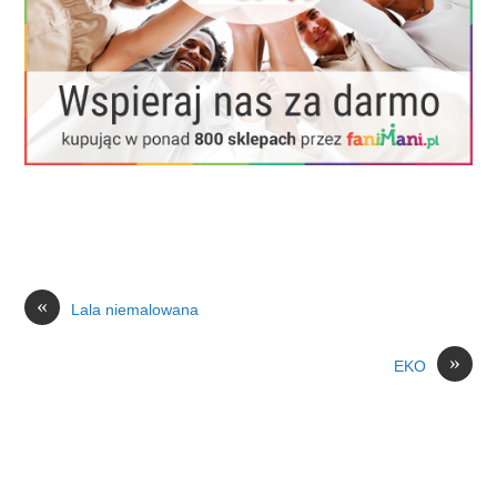
«
Lala niemalowana
»
EKO