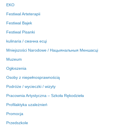
EKO
Festiwal Arteterapii
Festiwal Bajek
Festiwal Pisanki
kulinaria / смачна есці
Mniejszości Narodowe / Нацыянальныя Меншасці
Muzeum
Ogłoszenia
Osoby z niepełnosprawnością
Podróże / wycieczki / wizyty
Pracownia Artystyczna – Szkoła Rękodzieła
Profilaktyka uzależnień
Promocja
Przedszkole