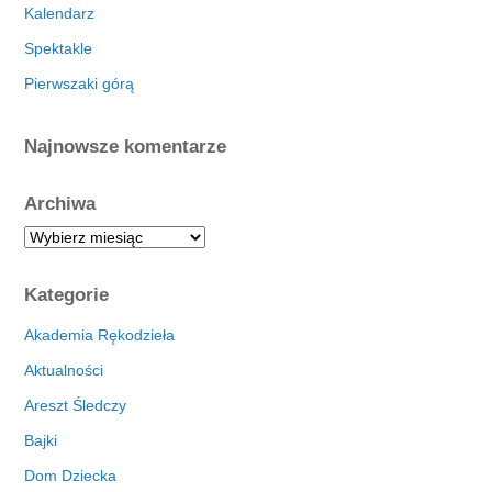
Kalendarz
Spektakle
Pierwszaki górą
Najnowsze komentarze
Archiwa
A
r
c
Kategorie
h
i
Akademia Rękodzieła
w
Aktualności
a
Areszt Śledczy
Bajki
Dom Dziecka