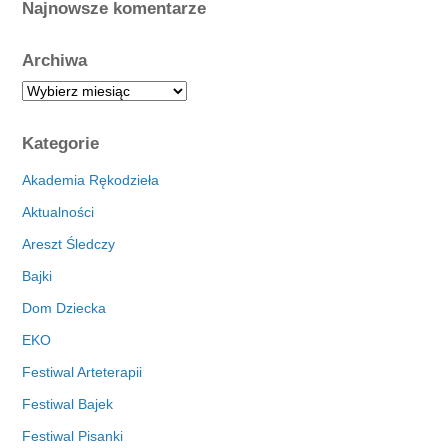
Najnowsze komentarze
Archiwa
A
r
c
Kategorie
h
i
Akademia Rękodzieła
w
Aktualności
a
Areszt Śledczy
Bajki
Dom Dziecka
EKO
Festiwal Arteterapii
Festiwal Bajek
Festiwal Pisanki