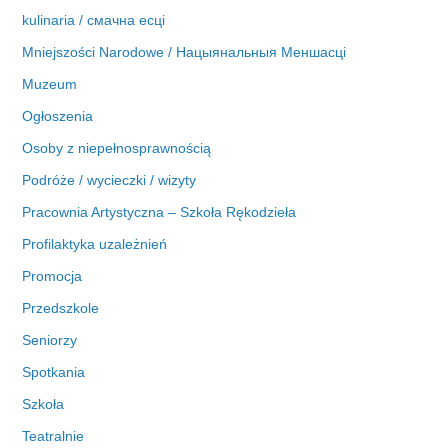
kulinaria / смачна есці
Mniejszości Narodowe / Нацыянальныя Меншасці
Muzeum
Ogłoszenia
Osoby z niepełnosprawnością
Podróże / wycieczki / wizyty
Pracownia Artystyczna – Szkoła Rękodzieła
Profilaktyka uzależnień
Promocja
Przedszkole
Seniorzy
Spotkania
Szkoła
Teatralnie