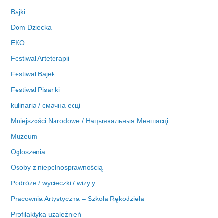
Bajki
Dom Dziecka
EKO
Festiwal Arteterapii
Festiwal Bajek
Festiwal Pisanki
kulinaria / смачна есці
Mniejszości Narodowe / Нацыянальныя Меншасці
Muzeum
Ogłoszenia
Osoby z niepełnosprawnością
Podróże / wycieczki / wizyty
Pracownia Artystyczna – Szkoła Rękodzieła
Profilaktyka uzależnień