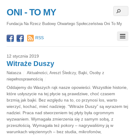
ONI - TO MY
Fundacja Na Rzecz Budowy Otwartego Społeczeństwa Oni To My
RSS
12 stycznia 2019
Witraże Duszy
Natasza
Aktualności
,
Areszt Śledczy
,
Bajki
,
Osoby z
niepełnosprawnością
Oddajemy do Waszych rąk nasze opowieści. Wszystkie historie,
które usłyszycie na tej płycie są prawdziwe, choć czasem
brzmią jak bajki. Bez względu na to, co przynosi los, warto
wierzyć, kochać, mieć nadzieję. “Witraże Duszy” są wyrazem tej
nadziei. Praca nad stworzeniem tej płyty była ogromnym
wyzwaniem. Wymagała zmierzenia się z samym sobą, z
przeszłością. Wymagała też pokory – nagrywaliśmy ją w
warunkach więziennych – bez studia, mikrofonów,