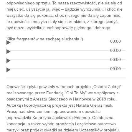
odpowiedniego sprzętu. To nasza rzeczywistość, nie da się od
niej uciec, usłyszycie ją, więc – bądźcie wyrozumiali. I choć nie
wszystko da się pokonać, choć niczego nie da się zapomnieć,
te opowieści i muzyka stały się ziarenkiem, z którego kiedyś,
być może, wykiełkuje coś naprawdę pięknego i dobrego.
Kilka fragmentów na zachętę słuchania :)
00:00
00:00
00:00
00:00
Opowieści i płyta powstały w ramach projektu „Ostatni Zakręt”
realizowanego przez Fundację “Oni To My” we współpracy z
osadzonymi z Aresztu Śledczego w Hajnówce w 2018 roku.
Autorką i koordynatorką projektu jest Natalia Gierasimiuk.
Pracę nad stworzeniem i opracowaniem opowieści
poprowadziła Katarzyna Jackowska-Enemuo. Ostateczna
koncepcja, a także wybór, aranżacja i częściowo autorstwo
muzyki oraz projekt okładki są dziełem Uczestników projektu.