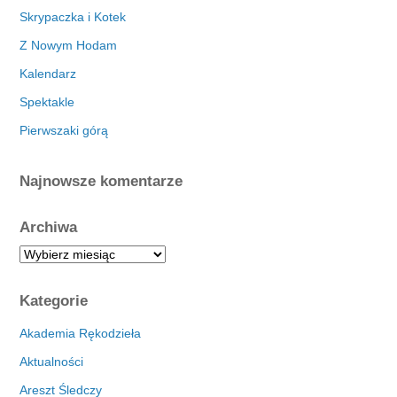
Skrypaczka i Kotek
Z Nowym Hodam
Kalendarz
Spektakle
Pierwszaki górą
Najnowsze komentarze
Archiwa
A
r
c
Kategorie
h
i
Akademia Rękodzieła
w
Aktualności
a
Areszt Śledczy