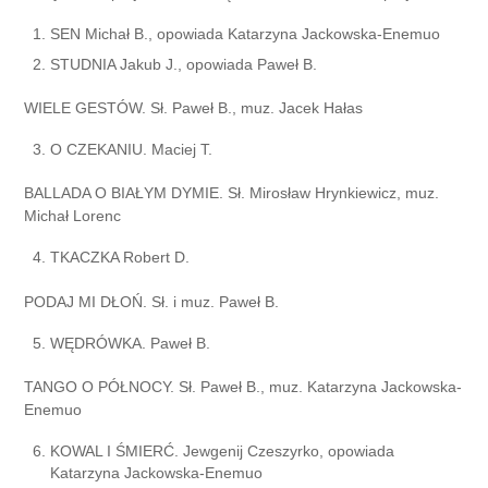
SEN Michał В., opowiada Katarzyna Jackowska-Enemuo
STUDNIA Jakub J., opowiada Paweł В.
WIELE GESTÓW. Sł. Paweł В., muz. Jacek Hałas
O CZEKANIU. Maciej Т.
BALLADA O BIAŁYM DYMIE. Sł. Mirosław Hrynkiewicz, muz.
Michał Lorenc
TKACZKA Robert D.
PODAJ MI DŁOŃ. Sł. i muz. Paweł В.
WĘDRÓWKA. Paweł В.
TANGO O PÓŁNOCY. Sł. Paweł В., muz. Katarzyna Jackowska-
Enemuo
KOWAL I ŚMIERĆ. Jewgenij Czeszyrko, opowiada
Katarzyna Jackowska-Enemuo