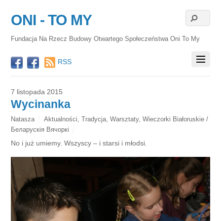
ONI - TO MY
Fundacja Na Rzecz Budowy Otwartego Społeczeństwa Oni To My
RSS
7 listopada 2015
Wycinanka
Natasza
Aktualności
,
Tradycja
,
Warsztaty
,
Wieczorki Białoruskie /
Беларускія Вячоркі
No i już umiemy. Wszyscy – i starsi i młodsi.