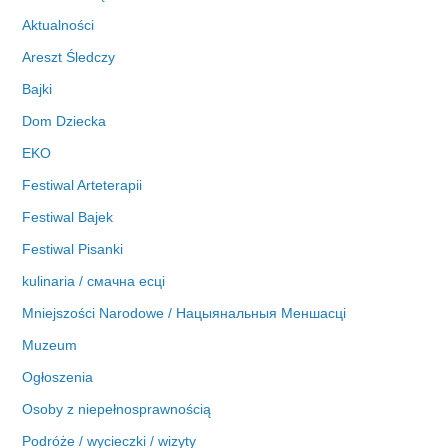
w
Aktualności
a
Areszt Śledczy
Bajki
Dom Dziecka
EKO
Festiwal Arteterapii
Festiwal Bajek
Festiwal Pisanki
kulinaria / смачна есці
Mniejszości Narodowe / Нацыянальныя Меншасці
Muzeum
Ogłoszenia
Osoby z niepełnosprawnością
Podróże / wycieczki / wizyty