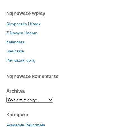
Najnowsze wpisy
Skrypaczka i Kotek
Z Nowym Hodam
Kalendarz
Spektakle
Pierwszaki górą
Najnowsze komentarze
Archiwa
A
r
c
Kategorie
h
i
Akademia Rękodzieła