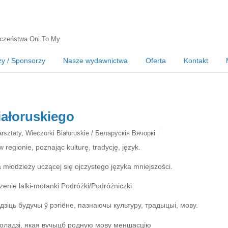
czeństwa Oni To My
zy / Sponsorzy
Nasze wydawnictwa
Oferta
Kontakt
iałoruskiego
rsztaty
,
Wieczorki Białoruskie / Беларускія Вячоркі
regionie, poznając kulturę, tradycję, język.
 młodzieży uczącej się ojczystego języka mniejszości.
enie lalki-motanki Podróżki/Podróżniczki
іць будучы ў рэгіёне, пазнаючы культуру, традыцыі, мову.
оладзі, якая вучыцб родную мову меншасцію