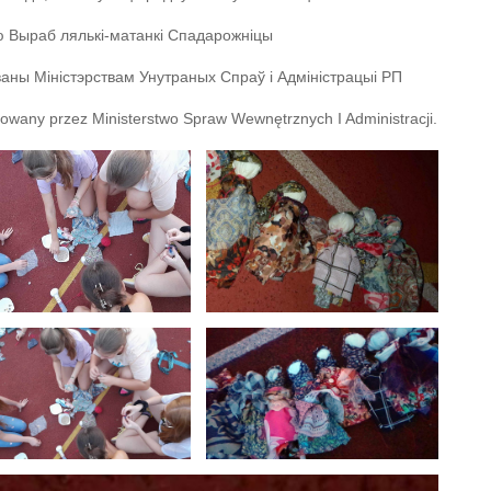
 Выраб лялькі-матанкі Спадарожніцы
ваны Міністэрствам Унутраных Спраў і Адміністрацыі РП
nsowany przez Ministerstwo Spraw Wewnętrznych I Administracji.