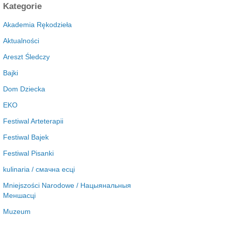
c
Kategorie
h
i
Akademia Rękodzieła
w
Aktualności
a
Areszt Śledczy
Bajki
Dom Dziecka
EKO
Festiwal Arteterapii
Festiwal Bajek
Festiwal Pisanki
kulinaria / смачна есці
Mniejszości Narodowe / Нацыянальныя
Меншасці
Muzeum