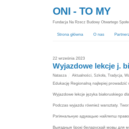
ONI - TO MY
Fundacja Na Rzecz Budowy Otwartego Społe
Strona główna
O nas
Partner
22 września 2023
Wyjazdowe lekcje j. b
Natasza
Aktualności
,
Szkoła
,
Tradycja
,
Wa
Edukację Regionalną najlepiej prowadzić w 
Wyjazdowe lekcje języka białoruskiego dla
Podczas wyjazdu również warsztaty. Tworz
Рэгіянальную адукацыю найлепш праводз
Выяздныя ўрокі беларускай мовы для м