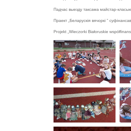
Падчас выезду таксама майстар-класыю
Праект „Беларускія вячоркі ” суфінанса
Projekt „Wieczorki Białoruskie współfina