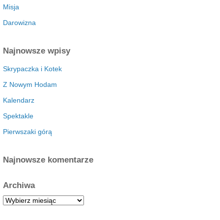
Misja
Darowizna
Najnowsze wpisy
Skrypaczka i Kotek
Z Nowym Hodam
Kalendarz
Spektakle
Pierwszaki górą
Najnowsze komentarze
Archiwa
A
r