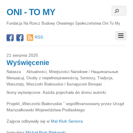
ONI - TO MY
Fundacja Na Rzecz Budowy Otwartego Społeczeństwa Oni To My
RSS
21 sierpnia 2025
Wyświęcenie
Natasza
Aktualności
,
Mniejszości Narodowe / Нацыянальныя
Меншасці
,
Osoby z niepełnosprawnością
,
Seniorzy
,
Tradycja
,
Warsztaty
,
Wieczorki Białoruskie / Беларускія Вячоркі
Ikony wyświęcone. Każda pojechała do domu autorki.
Projekt „Wieczorki Białoruskie ” współfinansowany przez Urząd
Marszałkowski Województwa Podlaskiego
Zajęcia odbywały się w
Mal Klub Seniora
Instruktor
Michał Piotr Piekarski