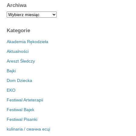
Archiwa
A
r
c
Kategorie
h
i
Akademia Rękodzieła
w
Aktualności
a
Areszt Śledczy
Bajki
Dom Dziecka
EKO
Festiwal Arteterapii
Festiwal Bajek
Festiwal Pisanki
kulinaria / смачна есці