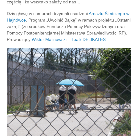
częścią i że wszystko zależy od nas…
Dziś głowę w chmurach trzymali osadzeni
Aresztu Śledczego w
Hajnówce
. Program „Uwolnić Bajkę” w ramach projektu „Ostatni
zakręt” (ze środków Funduszu Pomocy Pokrzywdzonym oraz
Pomocy Postpenitencjarnej Ministerstwa Sprawiedliwości RP).
Prowadzący
Wiktor Malinowski – Teatr DELIKATES