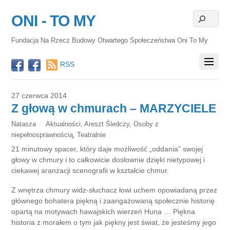
ONI - TO MY
Fundacja Na Rzecz Budowy Otwartego Społeczeństwa Oni To My
RSS
27 czerwca 2014
Z głową w chmurach – MARZYCIELE
Natasza
Aktualności
,
Areszt Śledczy
,
Osoby z
niepełnosprawnością
,
Teatralnie
21 minutowy spacer, który daje możliwość „oddania” swojej
głowy w chmury i to całkowicie dosłownie dzięki nietypowej i
ciekawej aranżacji scenografii w kształcie chmur.
Z wnętrza chmury widz-słuchacz łowi uchem opowiadaną przez
głównego bohatera piękną i zaangażowaną społecznie historię
opartą na motywach hawajskich wierzeń Huna … Piękna
historia z morałem o tym jak piękny jest świat, że jesteśmy jego