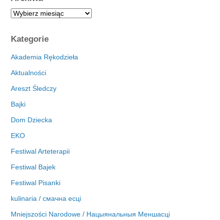
A
r
c
Kategorie
h
i
Akademia Rękodzieła
w
Aktualności
a
Areszt Śledczy
Bajki
Dom Dziecka
EKO
Festiwal Arteterapii
Festiwal Bajek
Festiwal Pisanki
kulinaria / смачна есці
Mniejszości Narodowe / Нацыянальныя Меншасці