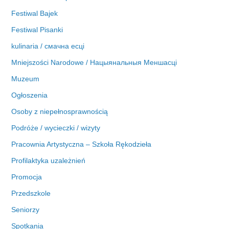
Festiwal Bajek
Festiwal Pisanki
kulinaria / смачна есці
Mniejszości Narodowe / Нацыянальныя Меншасці
Muzeum
Ogłoszenia
Osoby z niepełnosprawnością
Podróże / wycieczki / wizyty
Pracownia Artystyczna – Szkoła Rękodzieła
Profilaktyka uzależnień
Promocja
Przedszkole
Seniorzy
Spotkania