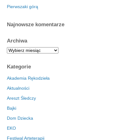
Pierwszaki górą
Najnowsze komentarze
Archiwa
A
r
c
Kategorie
h
i
Akademia Rękodzieła
w
Aktualności
a
Areszt Śledczy
Bajki
Dom Dziecka
EKO
Festiwal Arteterapii