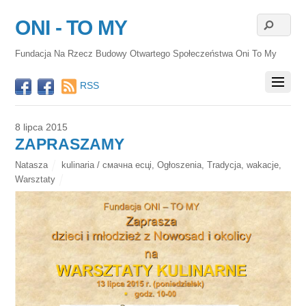
ONI - TO MY
Fundacja Na Rzecz Budowy Otwartego Społeczeństwa Oni To My
RSS
8 lipca 2015
ZAPRASZAMY
Natasza
kulinaria / смачна есці
,
Ogłoszenia
,
Tradycja
,
wakacje
,
Warsztaty