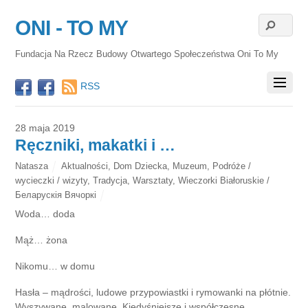
ONI - TO MY
Fundacja Na Rzecz Budowy Otwartego Społeczeństwa Oni To My
RSS
28 maja 2019
Ręczniki, makatki i …
Natasza
Aktualności
,
Dom Dziecka
,
Muzeum
,
Podróże /
wycieczki / wizyty
,
Tradycja
,
Warsztaty
,
Wieczorki Białoruskie /
Беларускія Вячоркі
Woda… doda
Mąż… żona
Nikomu… w domu
Hasła – mądrości, ludowe przypowiastki i rymowanki na płótnie.
Wyszywane, malowane. Kiedyśniejsze i współczesne.