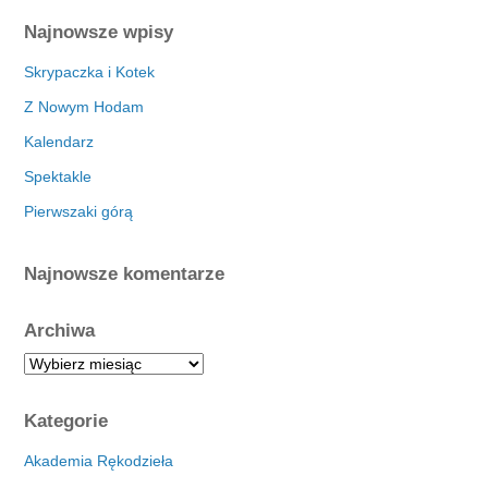
Najnowsze wpisy
Skrypaczka i Kotek
Z Nowym Hodam
Kalendarz
Spektakle
Pierwszaki górą
Najnowsze komentarze
Archiwa
A
r
c
Kategorie
h
i
Akademia Rękodzieła
w