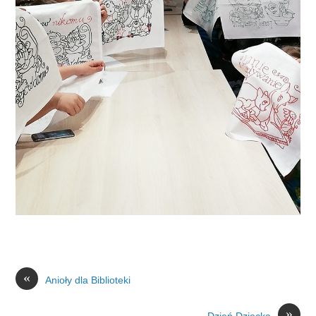
«
Anioły dla Biblioteki
»
Dzień Dziecka