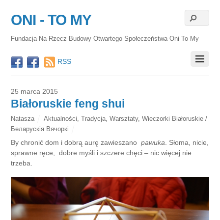
ONI - TO MY
Fundacja Na Rzecz Budowy Otwartego Społeczeństwa Oni To My
RSS
25 marca 2015
Białoruskie feng shui
Natasza
Aktualności
,
Tradycja
,
Warsztaty
,
Wieczorki Białoruskie /
Беларускія Вячоркі
By chronić dom i dobrą aurę zawieszano
pawuka
. Słoma, nicie,
sprawne ręce, dobre myśli i szczere chęci – nic więcej nie
trzeba.