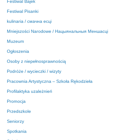
Festiwal Bajek
Festiwal Pisanki
kulinaria / смачна есці
Mniejszości Narodowe / Нацыянальныя Меншасці
Muzeum
Ogłoszenia
Osoby z niepełnosprawnością
Podróże / wycieczki / wizyty
Pracownia Artystyczna – Szkoła Rękodzieła
Profilaktyka uzależnień
Promocja
Przedszkole
Seniorzy
Spotkania