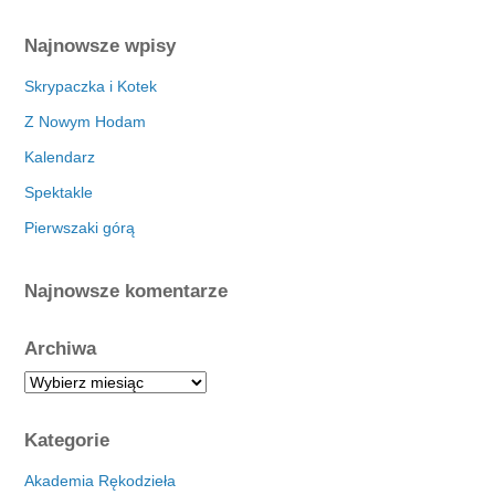
Najnowsze wpisy
Skrypaczka i Kotek
Z Nowym Hodam
Kalendarz
Spektakle
Pierwszaki górą
Najnowsze komentarze
Archiwa
A
r
c
Kategorie
h
i
Akademia Rękodzieła