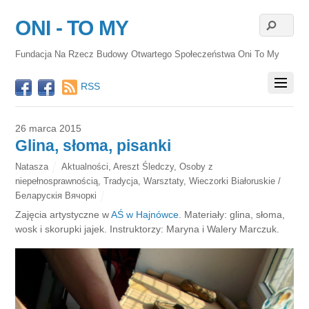
ONI - TO MY
Fundacja Na Rzecz Budowy Otwartego Społeczeństwa Oni To My
RSS
26 marca 2015
Glina, słoma, pisanki
Natasza
Aktualności
,
Areszt Śledczy
,
Osoby z
niepełnosprawnością
,
Tradycja
,
Warsztaty
,
Wieczorki Białoruskie /
Беларускія Вячоркі
Zajęcia artystyczne w
AŚ w Hajnówce
. Materiały: glina, słoma,
wosk i skorupki jajek. Instruktorzy: Maryna i Walery Marczuk.