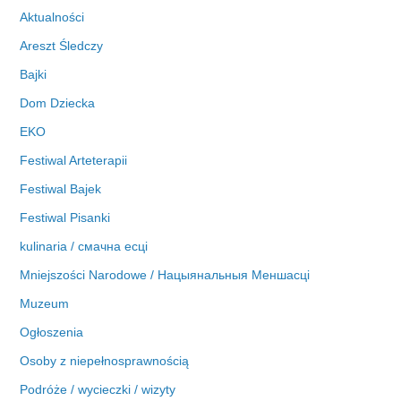
w
Aktualności
a
Areszt Śledczy
Bajki
Dom Dziecka
EKO
Festiwal Arteterapii
Festiwal Bajek
Festiwal Pisanki
kulinaria / смачна есці
Mniejszości Narodowe / Нацыянальныя Меншасці
Muzeum
Ogłoszenia
Osoby z niepełnosprawnością
Podróże / wycieczki / wizyty