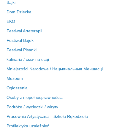
Bajki
Dom Dziecka
EKO
Festiwal Arteterapii
Festiwal Bajek
Festiwal Pisanki
kulinaria / смачна есці
Mniejszości Narodowe / Нацыянальныя Меншасці
Muzeum
Ogłoszenia
Osoby z niepełnosprawnością
Podróże / wycieczki / wizyty
Pracownia Artystyczna – Szkoła Rękodzieła
Profilaktyka uzależnień