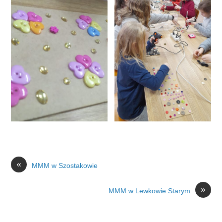
«
MMM w Szostakowie
»
MMM w Lewkowie Starym