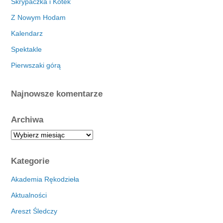
Skrypaczka i Kotek
Z Nowym Hodam
Kalendarz
Spektakle
Pierwszaki górą
Najnowsze komentarze
Archiwa
A
r
c
Kategorie
h
i
Akademia Rękodzieła
w
Aktualności
a
Areszt Śledczy