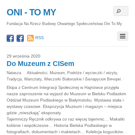
ONI - TO MY
Fundacja Na Rzecz Budowy Otwartego Społeczeństwa Oni To My
RSS
29 września 2020
Do Muzeum z CISem
Natasza
Aktualności
,
Muzeum
,
Podróże / wycieczki / wizyty
,
Tradycja
,
Warsztaty
,
Wieczorki Białoruskie / Беларускія Вячоркі
Ekipa z Centrum Integracji Społecznej w Hajnówce przyjęła
nasze zaproszenie na wyjazd do Muzeum w Bielsku Podlaskim
Oddział Muzeum Podlaskiego w Białymstoku. Wystawa stała i
wystawy czasowe. Ekspozycja Muzeum i magazyn – miejsca
gdzie „mieszkają” eksponaty.
Tajemniczy Ręcznik odkrywa co raz więcej tajemnic… Makatki
koliśnie i współczesne… Historia Bielska Podlaskiego w
fotografiach, dokumentach i makietach… Kolekcja kogucików…