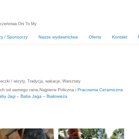
czeństwa Oni To My
zy / Sponsorzy
Nasze wydawnictwa
Oferta
Kontakt
eczki / wizyty
,
Tradycja
,
wakacje
,
Warsztaty
ach od samego rana.Najpierw Policzna i
Pracownia Ceramiczna
aby Jagi – Baba Jaga – Białowieża