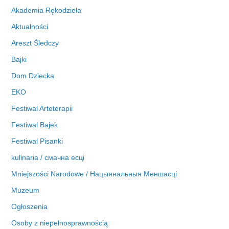
i
Akademia Rękodzieła
w
Aktualności
a
Areszt Śledczy
Bajki
Dom Dziecka
EKO
Festiwal Arteterapii
Festiwal Bajek
Festiwal Pisanki
kulinaria / смачна есці
Mniejszości Narodowe / Нацыянальныя Меншасці
Muzeum
Ogłoszenia
Osoby z niepełnosprawnością