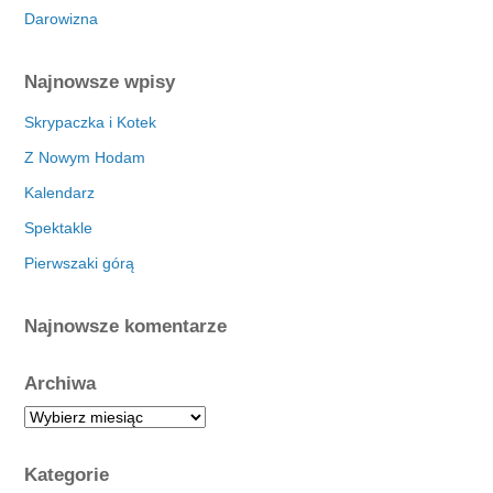
Darowizna
Najnowsze wpisy
Skrypaczka i Kotek
Z Nowym Hodam
Kalendarz
Spektakle
Pierwszaki górą
Najnowsze komentarze
Archiwa
A
r
c
Kategorie
h