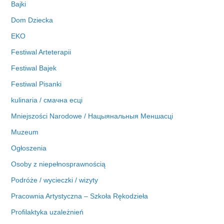
Bajki
Dom Dziecka
EKO
Festiwal Arteterapii
Festiwal Bajek
Festiwal Pisanki
kulinaria / смачна есці
Mniejszości Narodowe / Нацыянальныя Меншасці
Muzeum
Ogłoszenia
Osoby z niepełnosprawnością
Podróże / wycieczki / wizyty
Pracownia Artystyczna – Szkoła Rękodzieła
Profilaktyka uzależnień