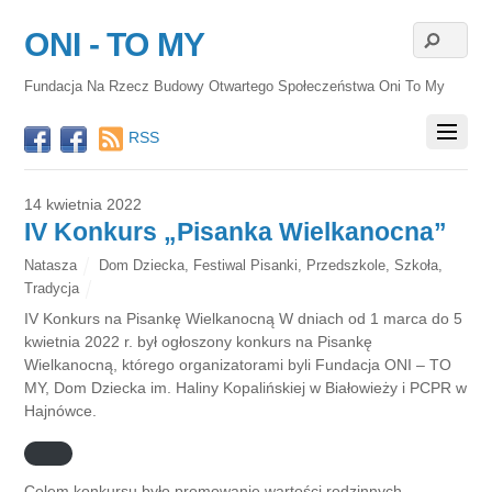
ONI - TO MY
Fundacja Na Rzecz Budowy Otwartego Społeczeństwa Oni To My
RSS
14 kwietnia 2022
IV Konkurs „Pisanka Wielkanocna”
Natasza
Dom Dziecka
,
Festiwal Pisanki
,
Przedszkole
,
Szkoła
,
Tradycja
IV Konkurs na Pisankę Wielkanocną W dniach od 1 marca do 5
kwietnia 2022 r. był ogłoszony konkurs na Pisankę
Wielkanocną, którego organizatorami byli Fundacja ONI – TO
MY, Dom Dziecka im. Haliny Kopalińskiej w Białowieży i PCPR w
Hajnówce.
Celem konkursu było promowanie wartości rodzinnych,