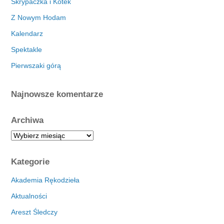
Skrypaczka i Kotek
Z Nowym Hodam
Kalendarz
Spektakle
Pierwszaki górą
Najnowsze komentarze
Archiwa
A
r
c
Kategorie
h
i
Akademia Rękodzieła
w
Aktualności
a
Areszt Śledczy