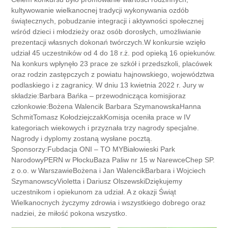
kultywowanie wielkanocnej tradycji wykonywania ozdób
świątecznych, pobudzanie integracji i aktywności społecznej
wśród dzieci i młodzieży oraz osób dorosłych, umożliwianie
prezentacji własnych dokonań twórczych.W konkursie wzięło
udział 45 uczestników od 4 do 18 r.ż. pod opieką 16 opiekunów.
Na konkurs wpłynęło 23 prace ze szkół i przedszkoli, placówek
oraz rodzin zastępczych z powiatu hajnowskiego, województwa
podlaskiego i z zagranicy. W dniu 13 kwietnia 2022 r. Jury w
składzie:Barbara Bańka – przewodnicząca komisjioraz
członkowie:Bożena Walencik Barbara SzymanowskaHanna
SchmitTomasz KołodziejczakKomisja oceniła prace w IV
kategoriach wiekowych i przyznała trzy nagrody specjalne.
Nagrody i dyplomy zostaną wysłane pocztą.
Sponsorzy:Fubdacja ONI – TO MYBiałowieski Park
NarodowyPERN w PłockuBaza Paliw nr 15 w NarewceChep SP.
z o.o. w WarszawieBożena i Jan WalencikBarbara i Wojciech
SzymanowscyVioletta i Dariusz OlszewskiDziękujemy
uczestnikom i opiekunom za udział. A z okazji Świąt
Wielkanocnych życzymy zdrowia i wszystkiego dobrego oraz
nadziei, że miłość pokona wszystko.