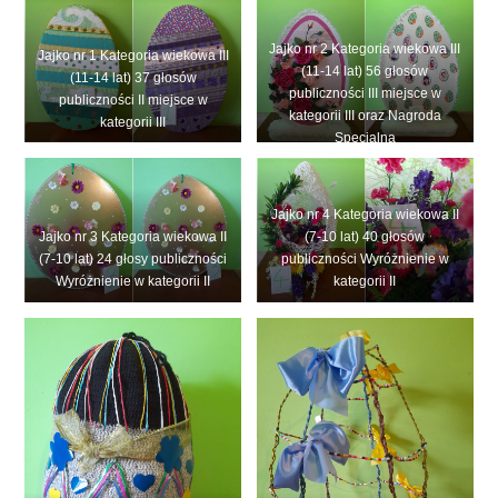
Jajko nr 2 Kategoria wiekowa III
Jajko nr 1 Kategoria wiekowa III
(11-14 lat) 56 głosów
(11-14 lat) 37 głosów
publiczności III miejsce w
publiczności II miejsce w
kategorii III oraz Nagroda
kategorii III
Specjalna
Jajko nr 4 Kategoria wiekowa II
Jajko nr 3 Kategoria wiekowa II
(7-10 lat) 40 głosów
(7-10 lat) 24 głosy publiczności
publiczności Wyróżnienie w
Wyróżnienie w kategorii II
kategorii II