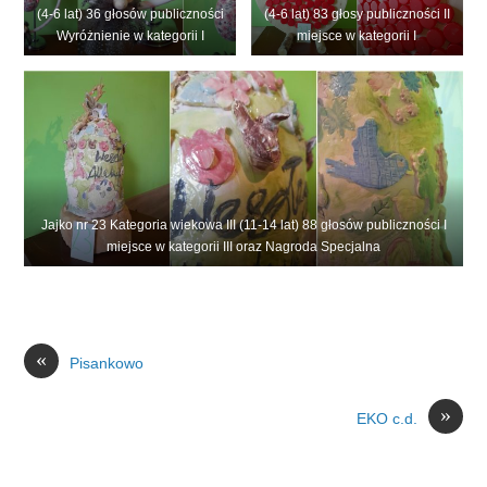
(4-6 lat) 36 głosów publiczności
(4-6 lat) 83 głosy publiczności II
Wyróżnienie w kategorii I
miejsce w kategorii I
Jajko nr 23 Kategoria wiekowa III (11-14 lat) 88 głosów publiczności I
miejsce w kategorii III oraz Nagroda Specjalna
«
Pisankowo
»
EKO c.d.