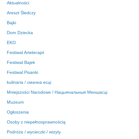
Aktualności
a
Areszt Śledczy
Bajki
Dom Dziecka
EKO
Festiwal Arteterapii
Festiwal Bajek
Festiwal Pisanki
kulinaria / смачна есці
Mniejszości Narodowe / Нацыянальныя Меншасці
Muzeum
Ogłoszenia
Osoby z niepełnosprawnością
Podróże / wycieczki / wizyty