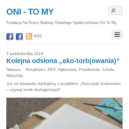
ONI - TO MY
Fundacja Na Rzecz Budowy Otwartego Społeczeństwa Oni To My
RSS
3 października 2014
Kolejna odsłona „eko-torb(owania)”
Natasza
Aktualności
,
EKO
,
Ogłoszenia
,
Przedszkole
,
Szkoła
,
Warsztaty
Już od listopada startujemy z projektem „Oszczędź środowisko
– używaj toreb ekologicznych”.