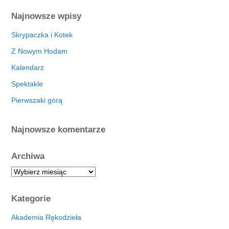
Najnowsze wpisy
Skrypaczka i Kotek
Z Nowym Hodam
Kalendarz
Spektakle
Pierwszaki górą
Najnowsze komentarze
Archiwa
A
r
c
Kategorie
h
i
Akademia Rękodzieła
w