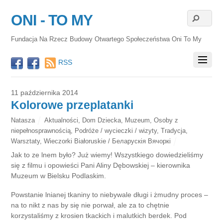
ONI - TO MY
Fundacja Na Rzecz Budowy Otwartego Społeczeństwa Oni To My
RSS
11 października 2014
Kolorowe przeplatanki
Natasza
Aktualności
,
Dom Dziecka
,
Muzeum
,
Osoby z
niepełnosprawnością
,
Podróże / wycieczki / wizyty
,
Tradycja
,
Warsztaty
,
Wieczorki Białoruskie / Беларускія Вячоркі
Jak to ze lnem było? Już wiemy! Wszystkiego dowiedzieliśmy
się z filmu i opowieści Pani Aliny Dębowskiej – kierownika
Muzeum w Bielsku Podlaskim.
Powstanie lnianej tkaniny to niebywale długi i żmudny proces –
na to nikt z nas by się nie porwał, ale za to chętnie
korzystaliśmy z krosien tkackich i malutkich berdek. Pod