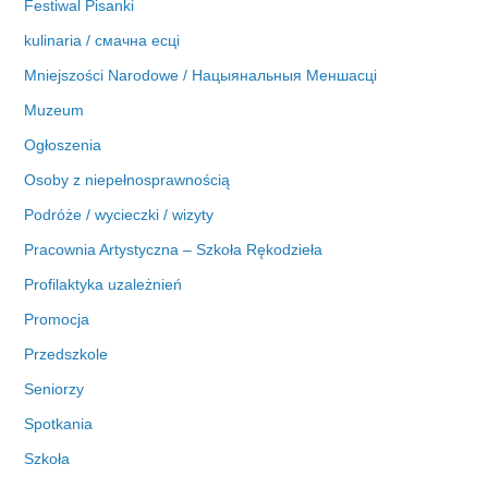
Festiwal Pisanki
kulinaria / смачна есці
Mniejszości Narodowe / Нацыянальныя Меншасці
Muzeum
Ogłoszenia
Osoby z niepełnosprawnością
Podróże / wycieczki / wizyty
Pracownia Artystyczna – Szkoła Rękodzieła
Profilaktyka uzależnień
Promocja
Przedszkole
Seniorzy
Spotkania
Szkoła