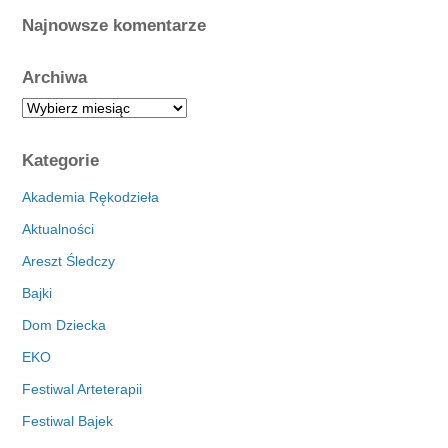
Najnowsze komentarze
Archiwa
A
r
c
Kategorie
h
i
Akademia Rękodzieła
w
Aktualności
a
Areszt Śledczy
Bajki
Dom Dziecka
EKO
Festiwal Arteterapii
Festiwal Bajek