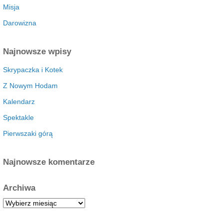
Misja
Darowizna
Najnowsze wpisy
Skrypaczka i Kotek
Z Nowym Hodam
Kalendarz
Spektakle
Pierwszaki górą
Najnowsze komentarze
Archiwa
A
r