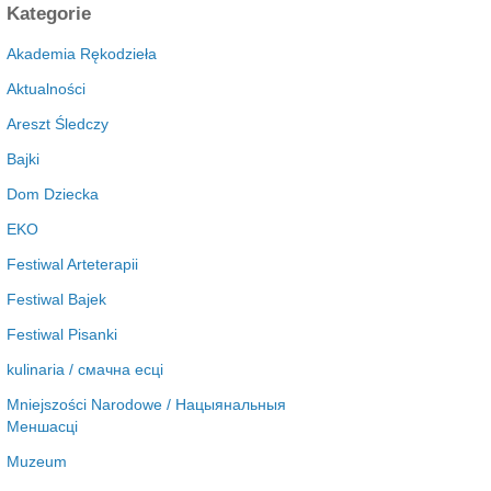
c
Kategorie
h
i
Akademia Rękodzieła
w
Aktualności
a
Areszt Śledczy
Bajki
Dom Dziecka
EKO
Festiwal Arteterapii
Festiwal Bajek
Festiwal Pisanki
kulinaria / смачна есці
Mniejszości Narodowe / Нацыянальныя
Меншасці
Muzeum