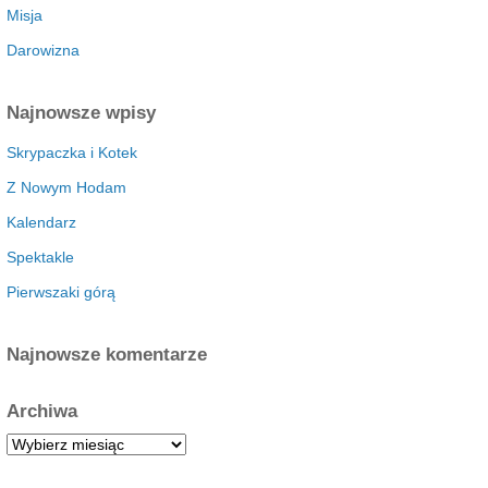
Misja
Darowizna
Najnowsze wpisy
Skrypaczka i Kotek
Z Nowym Hodam
Kalendarz
Spektakle
Pierwszaki górą
Najnowsze komentarze
Archiwa
A
r