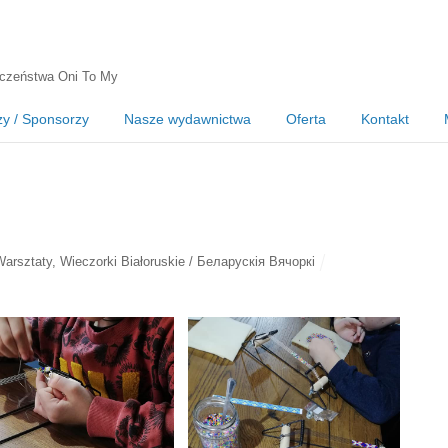
czeństwa Oni To My
zy / Sponsorzy
Nasze wydawnictwa
Oferta
Kontakt
Warsztaty
,
Wieczorki Białoruskie / Беларускія Вячоркі