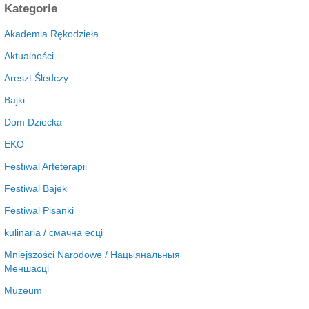
c
Kategorie
h
i
Akademia Rękodzieła
w
Aktualności
a
Areszt Śledczy
Bajki
Dom Dziecka
EKO
Festiwal Arteterapii
Festiwal Bajek
Festiwal Pisanki
kulinaria / смачна есці
Mniejszości Narodowe / Нацыянальныя
Меншасці
Muzeum