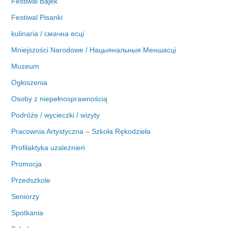
Festiwal Bajek
Festiwal Pisanki
kulinaria / смачна есці
Mniejszości Narodowe / Нацыянальныя Меншасці
Muzeum
Ogłoszenia
Osoby z niepełnosprawnością
Podróże / wycieczki / wizyty
Pracownia Artystyczna – Szkoła Rękodzieła
Profilaktyka uzależnień
Promocja
Przedszkole
Seniorzy
Spotkania