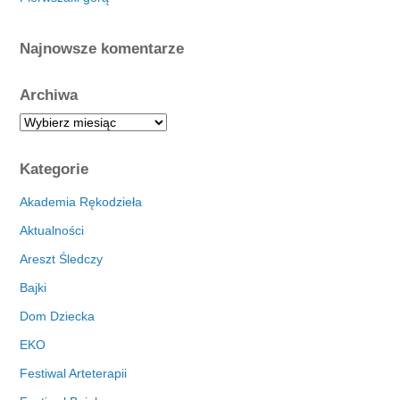
Najnowsze komentarze
Archiwa
A
r
c
Kategorie
h
i
Akademia Rękodzieła
w
Aktualności
a
Areszt Śledczy
Bajki
Dom Dziecka
EKO
Festiwal Arteterapii