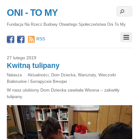
ONI - TO MY
Fundacja Na Rzecz Budowy Otwartego Społeczeństwa Oni To My
RSS
27 lutego 2019
Kwitną tulipany
Natasza
Aktualności
,
Dom Dziecka
,
Warsztaty
,
Wieczorki
Białoruskie / Беларускія Вячоркі
W nasz ulubiony Dom Dziecka zawitała Wiosna – zakwitły
tulipany.