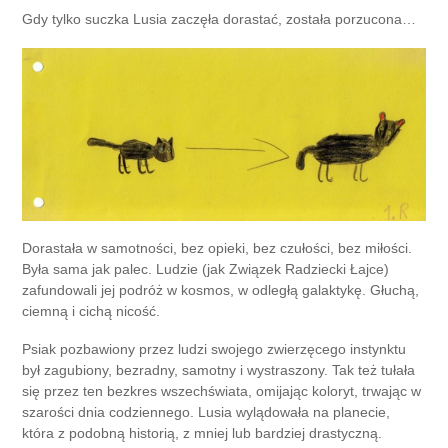
Gdy tylko suczka Lusia zaczęła dorastać, została porzucona…
Dorastała w samotności, bez opieki, bez czułości, bez miłości.
Była sama jak palec. Ludzie (jak Związek Radziecki Łajce)
zafundowali jej podróż w kosmos, w odległą galaktykę. Głuchą,
ciemną i cichą nicość.
Psiak pozbawiony przez ludzi swojego zwierzęcego instynktu
był zagubiony, bezradny, samotny i wystraszony. Tak też tułała
się przez ten bezkres wszechświata, omijając koloryt, trwając w
szarości dnia codziennego. Lusia wylądowała na planecie,
która z podobną historią, z mniej lub bardziej drastyczną.