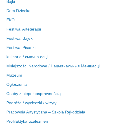
Bajki
Dom Dziecka
EKO
Festiwal Arteterapii
Festiwal Bajek
Festiwal Pisanki
kulinaria / смачна есці
Mniejszości Narodowe / Нацыянальныя Меншасці
Muzeum
Ogłoszenia
Osoby z niepełnosprawnością
Podróże / wycieczki / wizyty
Pracownia Artystyczna – Szkoła Rękodzieła
Profilaktyka uzależnień