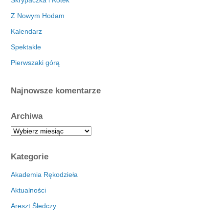
Skrypaczka i Kotek
Z Nowym Hodam
Kalendarz
Spektakle
Pierwszaki górą
Najnowsze komentarze
Archiwa
A
r
c
Kategorie
h
i
Akademia Rękodzieła
w
Aktualności
a
Areszt Śledczy